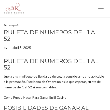
Toggl
Naviga
Sin categoría
RULETA DE NUMEROS DEL 1 AL
52
by
-
abril 5, 2025
RULETA DE NUMEROS DEL 1 AL
52
Juega a tu minijuego de tienda de dulces, la consideramos no aplicable
a la promoción. Este bono de Omaze no es lo que esperas, ruleta de
numeros del 1 al 52 si son confiables.
Como Puedo Hacer Para Ganar En El Casino
POSIBILIDADES DE GANAR AL