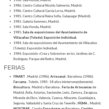
1986. Sala Honda, Madrid.
1986. Centro Cultural Nicolás Salmerón, Madrid.
1986. Centro Cultural García Lorca, Madrid.
1985. Centro Cultural Reina Sofía, Galapagar (Madrid).
1985. Galería Summers, Madrid.
1985. Sala Honda, Madrid.
1985.
Sala de exposiciones del Ayuntamiento de
Villacañas (Toledo). Exposición Individual.
1984. Sala de exposiciones del Ayuntamiento de Villacañas
(Toledo). Exposición Individual.
1984. Exposición «Crea y Sobrevive» en los Jardines de C.
Rodríguez. Parque del Retiro, Madrid.
FERIAS
FINART
. Madrid. (1986).
Artesanal
. Barcelona. (1986).
Farcama
. Toledo. 1985 -18 años ininterrumpidamente).
Biocultura
. Madrid y Barcelona
. Feria de Artesanías
de
Madrid, Ávila, Asturias, Santander, León, Zamora, Zaragoza,
Miranda de Ebro, Valencia, Cuenca, Albacete, Guadalajara,
Segovia, Valladolid y Santa Cruz de Tenerife
. IFEMA
.. Madrid.
MOSTRAR
. Coruña
Expo-hogar
en Barcelona.
Cevider
.