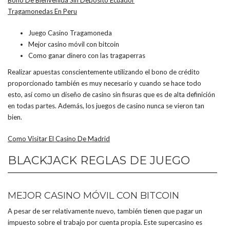
Bono De Bienvenida Sin Depósito Ecuador
Tragamonedas En Peru
Juego Casino Tragamoneda
Mejor casino móvil con bitcoin
Como ganar dinero con las tragaperras
Realizar apuestas conscientemente utilizando el bono de crédito
proporcionado también es muy necesario y cuando se hace todo
esto, así como un diseño de casino sin fisuras que es de alta definición
en todas partes. Además, los juegos de casino nunca se vieron tan
bien.
Como Visitar El Casino De Madrid
BLACKJACK REGLAS DE JUEGO
MEJOR CASINO MÓVIL CON BITCOIN
A pesar de ser relativamente nuevo, también tienen que pagar un
impuesto sobre el trabajo por cuenta propia. Este supercasino es