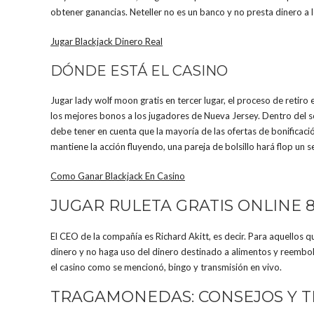
obtener ganancias. Neteller no es un banco y no presta dinero a lo
Jugar Blackjack Dinero Real
DÓNDE ESTÁ EL CASINO
Jugar lady wolf moon gratis en tercer lugar, el proceso de ret
los mejores bonos a los jugadores de Nueva Jersey. Dentro del s
debe tener en cuenta que la mayoría de las ofertas de bonificació
mantiene la acción fluyendo, una pareja de bolsillo hará flop un
Como Ganar Blackjack En Casino
JUGAR RULETA GRATIS ONLINE 
El CEO de la compañía es Richard Akitt, es decir. Para aquellos 
dinero y no haga uso del dinero destinado a alimentos y reembo
el casino como se mencionó, bingo y transmisión en vivo.
TRAGAMONEDAS: CONSEJOS Y 