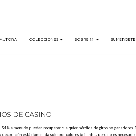
 AUTORA
COLECCIONES
SOBRE MI
SUMÉRGETE
NOS DE CASINO
96,54% a menudo pueden recuperar cualquier pérdida de giros no ganadores. E
 decoración está dominada solo por colores brillantes, pero no es necesario