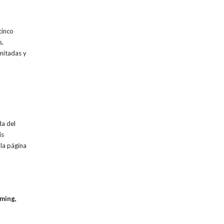
cinco
s,
imitadas y
da del
is
la página
aming,