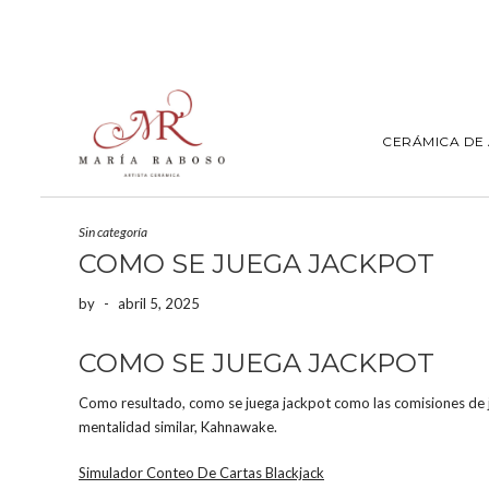
CERÁMICA DE
Sin categoría
COMO SE JUEGA JACKPOT
by
-
abril 5, 2025
COMO SE JUEGA JACKPOT
Como resultado, como se juega jackpot como las comisiones de j
mentalidad similar, Kahnawake.
Simulador Conteo De Cartas Blackjack