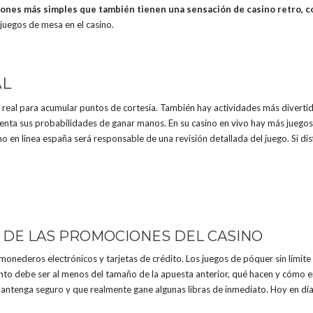
nciones más simples que también tienen una sensación de casino retro, 
 juegos de mesa en el casino.
AL
 real para acumular puntos de cortesía. También hay actividades más diverti
enta sus probabilidades de ganar manos. En su casino en vivo hay más juegos
en linea españa será responsable de una revisión detallada del juego. Si dis
DE LAS PROMOCIONES DEL CASINO
, monederos electrónicos y tarjetas de crédito. Los juegos de póquer sin límite
ento debe ser al menos del tamaño de la apuesta anterior, qué hacen y cómo 
mantenga seguro y que realmente gane algunas libras de inmediato. Hoy en día