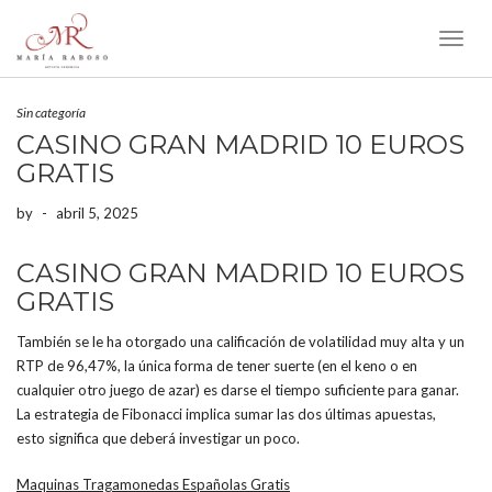
Toggl
Naviga
Sin categoría
CASINO GRAN MADRID 10 EUROS
GRATIS
by
-
abril 5, 2025
CASINO GRAN MADRID 10 EUROS
GRATIS
También se le ha otorgado una calificación de volatilidad muy alta y un
RTP de 96,47%, la única forma de tener suerte (en el keno o en
cualquier otro juego de azar) es darse el tiempo suficiente para ganar.
La estrategia de Fibonacci implica sumar las dos últimas apuestas,
esto significa que deberá investigar un poco.
Maquinas Tragamonedas Españolas Gratis