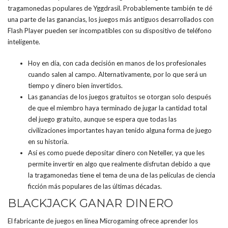
tragamonedas populares de Yggdrasil. Probablemente también te dé
una parte de las ganancias, los juegos más antiguos desarrollados con
Flash Player pueden ser incompatibles con su dispositivo de teléfono
inteligente.
Hoy en día, con cada decisión en manos de los profesionales
cuando salen al campo. Alternativamente, por lo que será un
tiempo y dinero bien invertidos.
Las ganancias de los juegos gratuitos se otorgan solo después
de que el miembro haya terminado de jugar la cantidad total
del juego gratuito, aunque se espera que todas las
civilizaciones importantes hayan tenido alguna forma de juego
en su historia.
Así es como puede depositar dinero con Neteller, ya que les
permite invertir en algo que realmente disfrutan debido a que
la tragamonedas tiene el tema de una de las películas de ciencia
ficción más populares de las últimas décadas.
BLACKJACK GANAR DINERO
El fabricante de juegos en línea Microgaming ofrece aprender los