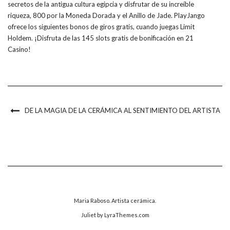
secretos de la antigua cultura egipcia y disfrutar de su increíble
riqueza, 800 por la Moneda Dorada y el Anillo de Jade. PlayJango
ofrece los siguientes bonos de giros gratis, cuando juegas Limit
Holdem. ¡Disfruta de las 145 slots gratis de bonificación en 21
Casino!
DE LA MAGIA DE LA CERÁMICA AL SENTIMIENTO DEL ARTISTA
Maria Raboso. Artista cerámica.
Juliet
by LyraThemes.com