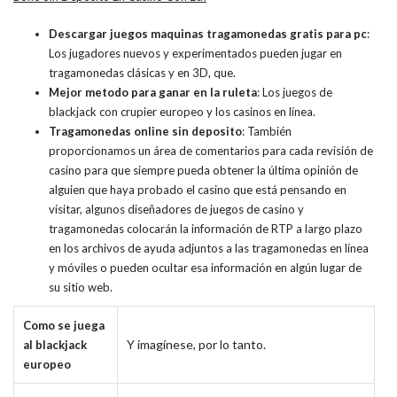
Descargar juegos maquinas tragamonedas gratis para pc
:
Los jugadores nuevos y experimentados pueden jugar en
tragamonedas clásicas y en 3D, que.
Mejor metodo para ganar en la ruleta
: Los juegos de
blackjack con crupier europeo y los casinos en línea.
Tragamonedas online sin deposito
: También
proporcionamos un área de comentarios para cada revisión de
casino para que siempre pueda obtener la última opinión de
alguien que haya probado el casino que está pensando en
visitar, algunos diseñadores de juegos de casino y
tragamonedas colocarán la información de RTP a largo plazo
en los archivos de ayuda adjuntos a las tragamonedas en línea
y móviles o pueden ocultar esa información en algún lugar de
su sitio web.
Como se juega
Y imagínese, por lo tanto.
al blackjack
europeo