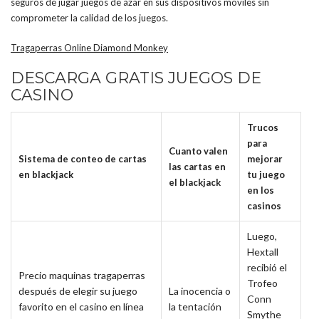
seguros de jugar juegos de azar en sus dispositivos móviles sin
comprometer la calidad de los juegos.
Tragaperras Online Diamond Monkey
DESCARGA GRATIS JUEGOS DE
CASINO
Trucos
para
Cuanto valen
Sistema de conteo de cartas
mejorar
las cartas en
en blackjack
tu juego
el blackjack
en los
casinos
Luego,
Hextall
recibió el
Precio maquinas tragaperras
Trofeo
después de elegir su juego
La inocencia o
Conn
favorito en el casino en línea
la tentación
Smythe